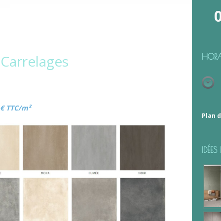
 Carrelages
HORA
 € TTC/m²
Plan d
IDÉE