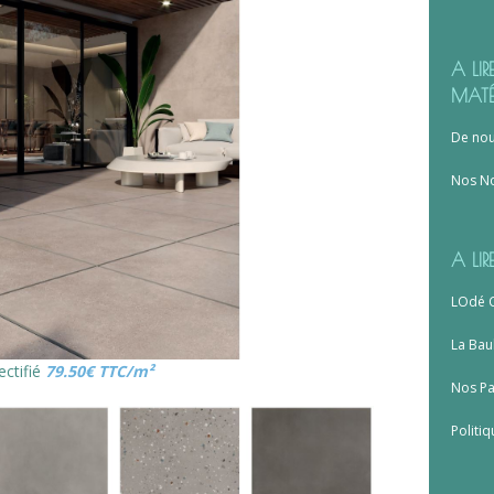
A LI
MATÉ
De nou
Nos N
A LIR
LOdé C
La Bau
ctifié
79.50€ TTC/m²
Nos Pa
Politiq