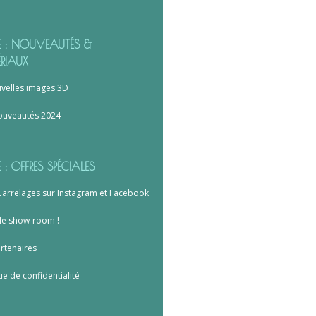
RE : NOUVEAUTÉS &
RIAUX
velles images 3D
ouveautés 2024
E : OFFRES SPÉCIALES
arrelages sur Instagram et Facebook
le show-room !
rtenaires
ue de confidentialité