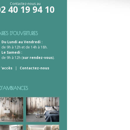
Contactez-nous au
02 40 19 94 10
IRES D’OUVERTURES
Du Lundi au Vendredi :
de 9h à 12h et de 14h à 18h.
Le Samedi :
de 9h à 12h (
sur rendez-vous
).
 'accès
|
Contactez-nous
S D’AMBIANCES