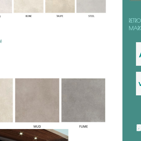
RETR
MAR
ié